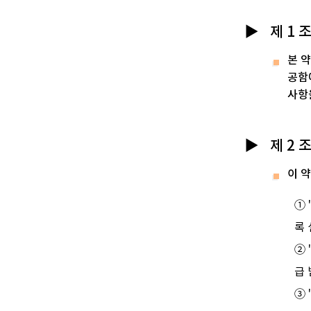
제 1 
본 
공함
사항
제 2 
이 
①
록
② 
급
③