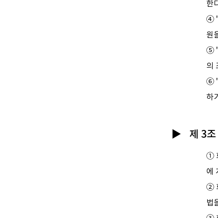
한다
④
원을
⑤ 
의 
⑥
하
제 3조
① 
에 
②
법을