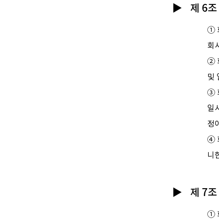
제 6조
①
회사
②
및 
③
일시
정이
④
니
제 7조
① 