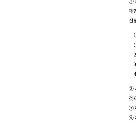
①
대한
신
②
것
③
④ 