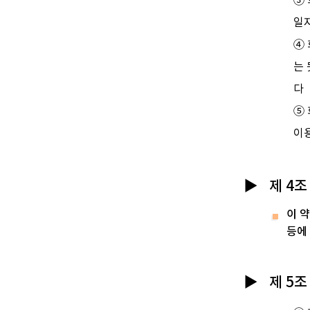
③
일자
④
는
다
⑤
이용
제 4조
이 
등에
제 5조