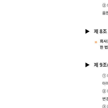
②
음
제 8
회사
한 
제 9
①
아이
②
변
③