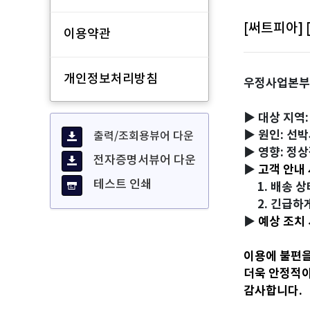
[써트피아]
이용약관
개인정보처리방침
우정사업본부
▶ 대상 지역
▶
원인: 선
출력/조회용뷰어 다운
▶
영향: 정
전자증명서뷰어 다운
▶
고객 안내 
테스트 인쇄
1. 배송 상
2. 긴급하게
▶
예상 조치 
이용에 불편을
더욱 안정적이
감사합니다.